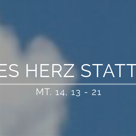
ES HERZ STAT
MT. 14, 13 - 21